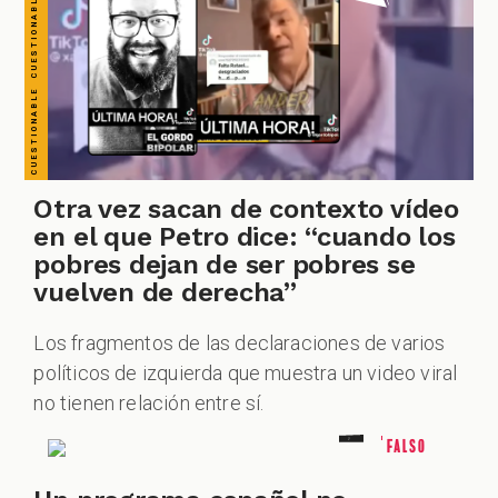
SPECIALES
FALSO FALSO FALSO FALSO FALSO FALSO FALSO
Otra vez sacan de contexto vídeo
PODCAST
en el que Petro dice: “cuando los
pobres dejan de ser pobres se
vuelven de derecha”
Los fragmentos de las declaraciones de varios
ZOOM
políticos de izquierda que muestra un video viral
no tienen relación entre sí.
Falso