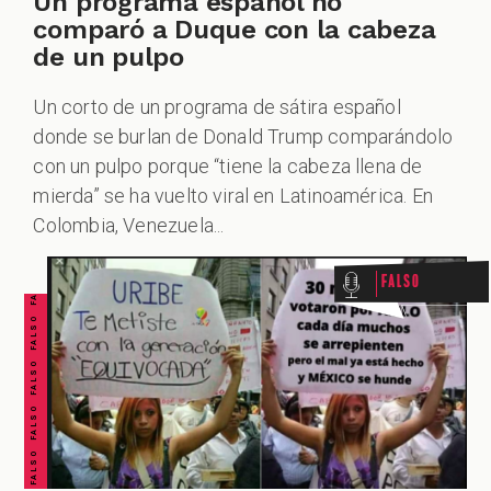
Un programa español no
comparó a Duque con la cabeza
de un pulpo
Un corto de un programa de sátira español
donde se burlan de Donald Trump comparándolo
con un pulpo porque “tiene la cabeza llena de
FALSO FALSO FALSO FALSO FALSO FALSO FALSO
mierda” se ha vuelto viral en Latinoamérica. En
Colombia, Venezuela...
Falso