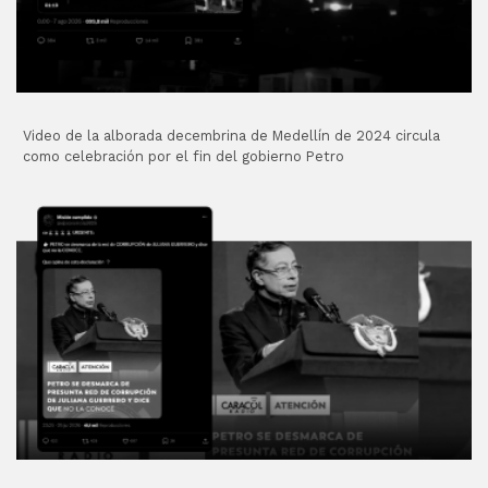
Video de la alborada decembrina de Medellín de 2024 circula
como celebración por el fin del gobierno Petro