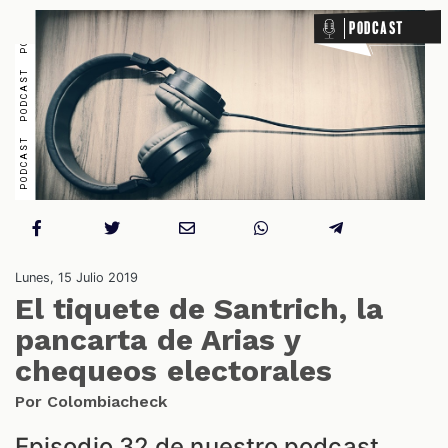
Podcast
CIONES
CIALES
Lunes, 15 Julio 2019
El tiquete de Santrich, la
pancarta de Arias y
chequeos electorales
Por Colombiacheck
Episodio 32 de nuestro podcast.