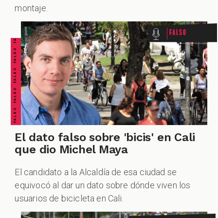
CHEQUEO MÚLTIPLE CHEQUEO MÚLTIPLE CHEQUEO MÚLTIPLE CHEQUEO MÚLTIPLE CHEQUEO MÚLTIPLE CHEQUEO MÚLTIPLE CHEQUEO MÚLTIPLE
FALSO FALSO FALSO FALSO FALSO FALSO FALSO
montaje.
Falso
El dato falso sobre 'bicis' en Cali
que dio Michel Maya
El candidato a la Alcaldía de esa ciudad se
equivocó al dar un dato sobre dónde viven los
usuarios de bicicleta en Cali.