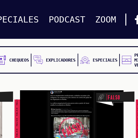
PECIALES
PODCAST
ZOOM
P
CHEQUEOS
EXPLICADORES
ESPECIALES
M
V
FALSO FALSO FALSO FALSO FALSO FALSO FALSO
FALSO FALSO FALSO F
Falso