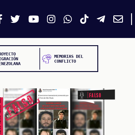
ROYECTO
MEMORIAS DEL
IGRACIÓN
CONFLICTO
ENEZOLANA
ALSO FALSO FALSO FALSO
Falso