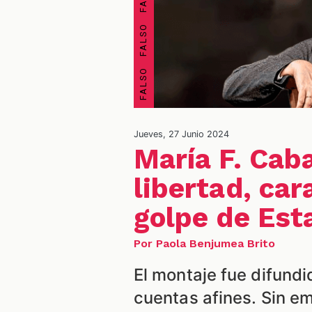
Jueves, 27 Junio 2024
María F. Caba
libertad, car
golpe de Est
Por Paola Benjumea Brito
El montaje fue difundi
cuentas afines. Sin e