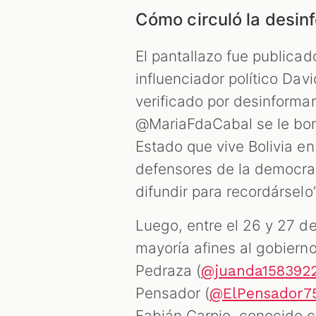
Cómo circuló la desi
El pantallazo fue publicado
influenciador político Davi
verificado por desinformar
@MariaFdaCabal se le borr
Estado que vive Bolivia e
defensores de la democra
difundir para recordárselo”
Luego, entre el 26 y 27 de
mayoría afines al gobiern
Pedraza (
@juanda1583922
Pensador (
@ElPensador7
Fabián Carpio, conocido c