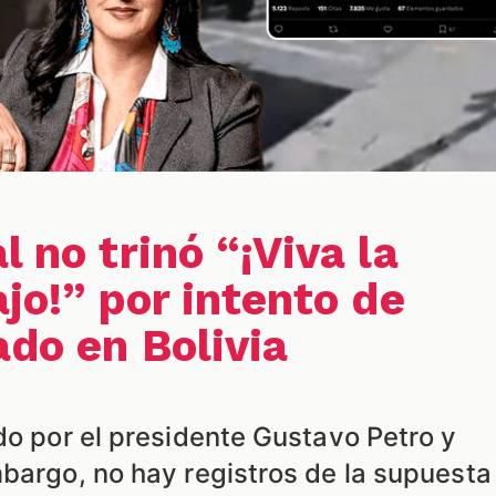
l no trinó “¡Viva la
ajo!” por intento de
ado en Bolivia
do por el presidente Gustavo Petro y
mbargo, no hay registros de la supuesta