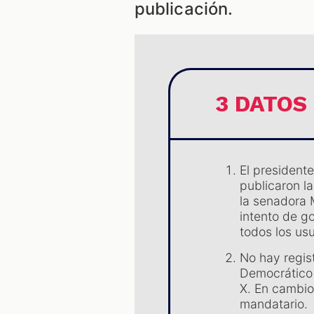
publicación.
3 DATOS
El president
publicaron l
la senadora 
intento de go
todos los us
No hay regis
Democrático
X. En cambio,
mandatario.