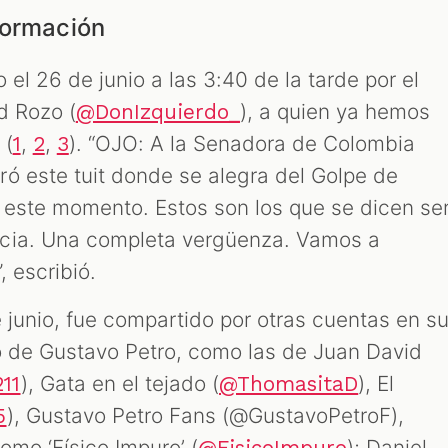
nformación
 el 26 de junio a las 3:40 de la tarde por el
d Rozo (
), a quien ya hemos
@DonIzquierdo_
 (
,
,
). “OJO: A la Senadora de Colombia
1
2
3
ó este tuit donde se alegra del Golpe de
n este momento. Estos son los que se dicen se
cia. Una completa vergüenza. Vamos a
, escribió.
 junio, fue compartido por otras cuentas en s
o de Gustavo Petro, como las de Juan David
), Gata en el tejado (
), El
11
@ThomasitaD
), Gustavo Petro Fans (@GustavoPetroF),
5
omo ‘Físico Impuro’ (
); Daniel
@FisicoImpuro