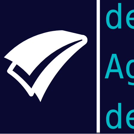
d
A
d