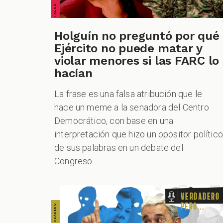
VERDADERO PERO... VERDADERO PERO... VERDADERO PERO... VERDADERO PERO... VERDADERO PERO... VERDADERO PERO... VERDADERO PERO...
Holguín no preguntó por qué
Ejército no puede matar y
violar menores si las FARC lo
hacían
La frase es una falsa atribución que le
hace un meme a la senadora del Centro
Democrático, con base en una
interpretación que hizo un opositor político
de sus palabras en un debate del
Congreso.
Verdadero
pero...