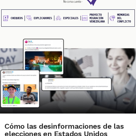
20
contenido
principal
UEOS
PROYECTO
MEMORIAS
EXPLICADORES
CHEQUEOS
ESPECIALES
MIGRACIÓN
DEL
VENEZOLANA
CONFLICTO
ONES
Cómo las desinformaciones de las
elecciones en Estados Unidos