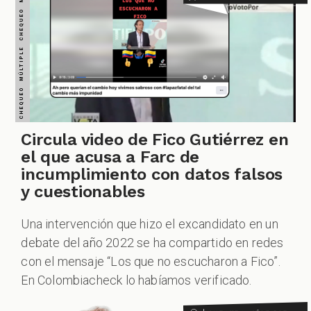
CHEQUEO MÚLTIPLE CHEQUEO MÚLTIPLE CHEQUEO MÚLTIPLE CHEQUEO MÚLTIPLE CHEQUEO MÚLTIPLE CHEQUEO MÚLTIPLE CHEQUEO MÚLTIPLE
GACIONES
PECIALES
Circula video de Fico Gutiérrez en
el que acusa a Farc de
PODCAST
incumplimiento con datos falsos
y cuestionables
Una intervención que hizo el excandidato en un
debate del año 2022 se ha compartido en redes
con el mensaje “Los que no escucharon a Fico”.
ZOOM
En Colombiacheck lo habíamos verificado.