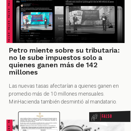
FALSO FALSO FALSO FALSO FALSO FALSO FALSO
ESPECIALES
PODCAST
Petro miente sobre su tributaria:
no le sube impuestos solo a
quienes ganen más de 142
millones
ZOOM
Las nuevas tasas afectarían a quienes ganen en
FALSO FALSO FALSO FALSO FALSO FALSO FALSO
promedio más de 10 millones mensuales.
MinHacienda también desmintió al mandatario.
Falso