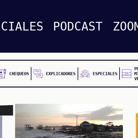
CUESTIONABLE CUESTIONABLE CUESTIONABLE CUES
ECIALES
PODCAST
ZOO
P
CHEQUEOS
EXPLICADORES
ESPECIALES
M
V