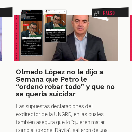
FALSO FALSO FALSO FALSO FALSO FALSO FALSO
FALSO FALSO FALSO F
Falso
Olmedo López no le dijo a
Semana que Petro le
“ordenó robar todo” y que no
se quería suicidar
Las supuestas declaraciones del
exdirector de la UNGRD, en las cuales
también asegura que lo “quieren matar
como al coronel Dávila”, salieron de una