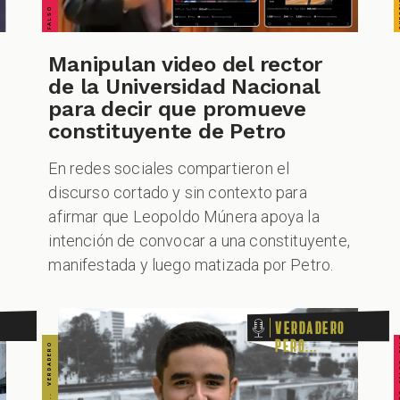
VERDADERO PERO... VERDADERO PERO... VERDADERO PERO... VERDADERO PERO... VERDADERO PERO... VERDADERO PERO... VERDADERO PERO...
Manipulan video del rector
de la Universidad Nacional
para decir que promueve
constituyente de Petro
En redes sociales compartieron el
discurso cortado y sin contexto para
afirmar que Leopoldo Múnera apoya la
intención de convocar a una constituyente,
manifestada y luego matizada por Petro.
FALSO FALSO FALSO F
Verdadero
pero...