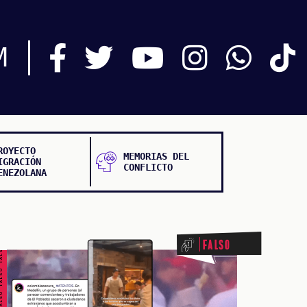
M
ROYECTO
MEMORIAS DEL
IGRACIÓN
CONFLICTO
ENEZOLANA
ALSO FALSO FALSO FALSO
Falso