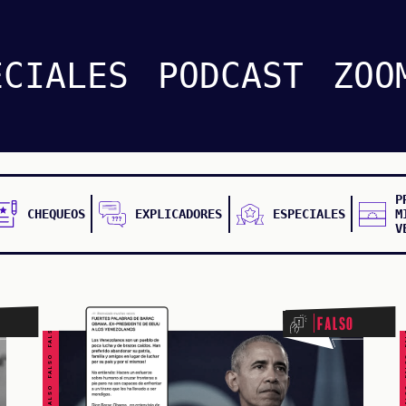
ECIALES
PODCAST
ZOO
P
CHEQUEOS
EXPLICADORES
ESPECIALES
M
V
FALSO FALSO FALSO FALSO FALSO FALSO FALSO
FALSO FALSO FALSO F
Falso