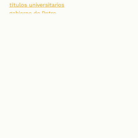
títulos universitarios
gobierno de Petro
SECCIONES
CONTACTO
ESPECIALES
CHEQUEOS
ZOOM
INVESTIGACIONES
COLOMBIACHECK
SOBRE NOSOTROS
POLÍTICA DE DATOS
PREGUNTAS FRECUENTES
METODOLOGÍA
TÉRMINOS Y CONDICIONES
Un proyecto de