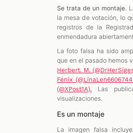
Se trata de un montaje.
La
la mesa de votación, lo qu
registros de la Registr
enmendadura abiertament
La foto falsa ha sido amp
que en el pasado hemos v
Herbert. M. (@DrHerSige
Fénix (@LinaLen6606744
Las public
(@XPost1A).
visualizaciones.
Es un montaje
La imagen falsa incluy