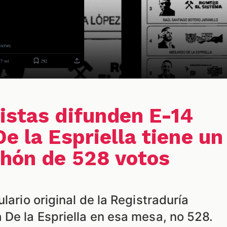
istas difunden E-14
e la Espriella tiene un
hón de 528 votos
lario original de la Registraduría
 De la Espriella en esa mesa, no 528.