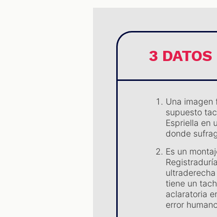
3 DATOS
Una imagen f
supuesto tac
Espriella en
donde sufra
Es un montaje
Registradurí
ultraderecha
tiene un tac
aclaratoria e
error humano