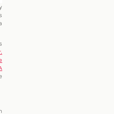
y
s
a
s
.
e
A
e
n