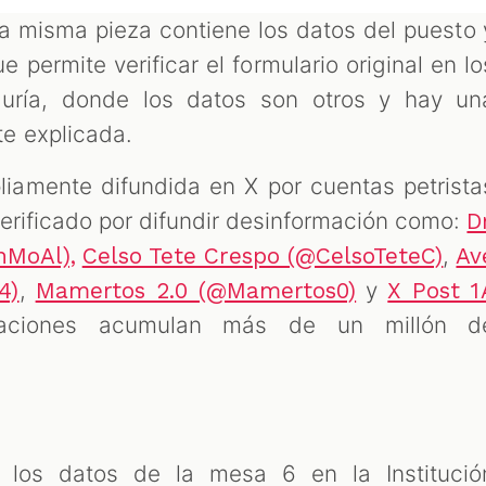
 misma pieza contiene los datos del puesto 
e permite verificar el formulario original en lo
aduría, donde los datos son otros y hay un
e explicada.
liamente difundida en X por cuentas petrista
erificado por difundir desinformación como:
Dr
,
nMoAl),
Celso Tete Crespo (@CelsoTeteC)
Av
,
y
4)
Mamertos 2.0 (@Mamertos0)
X Post 1
aciones acumulan más de un millón d
e los datos de la mesa 6 en la Institució