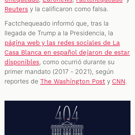
y la calificaron como falsa.
Reuters
Factchequeado informó que, tras la
llegada de Trump a la Presidencia, la
página web y las redes sociales de La
Casa Blanca en español dejaron de estar
, como ocurrió durante su
disponibles
primer mandato (2017 - 2021), según
reportes de
y
.
The Washington Post
CNN