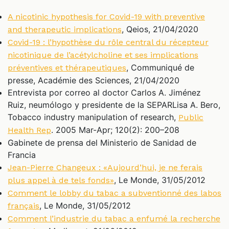
A nicotinic hypothesis for Covid-19 with preventive
, Qeios, 21/04/2020
and therapeutic implications
Covid-19 : l’hypothèse du rôle central du récepteur
nicotinique de l’acétylcholine et ses implications
, Communiqué de
préventives et thérapeutiques
presse, Académie des Sciences, 21/04/2020
Entrevista por correo al doctor Carlos A. Jiménez
Ruiz, neumólogo y presidente de la SEPARLisa A. Bero,
Tobacco industry manipulation of research,
Public
. 2005 Mar-Apr; 120(2): 200–208
Health Rep
Gabinete de prensa del Ministerio de Sanidad de
Francia
Jean-Pierre Changeux : «Aujourd’hui, je ne ferais
, Le Monde, 31/05/2012
plus appel à de tels fonds»
Comment le lobby du tabac a subventionné des labos
, Le Monde, 31/05/2012
français
Comment l’industrie du tabac a enfumé la recherche