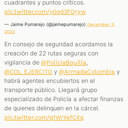
cuadrantes y puntos críticos.
pic.twitter.com/y0qd3FQryw
— Jaime Pumarejo (@jaimepumarejo)
December 5,
2022
En consejo de seguridad acordamos la
creación de 22 rutas seguras con
vigilancia de
,
@PoliciaBquilla
y
y
@COL_EJERCITO
@ArmadaColombia
habrá agentes encubiertos en el
transporte público. Llegará grupo
especializado de Policía a afectar finanzas
de quienes delinquen en la cárcel.
pic.twitter.com/q1WrYefCXq