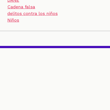
DANE
Cadena falsa
delitos contra los niños
Niños
SECCIONES
CONTACTO
ESPECIALES
CHEQUEOS
ZOOM
INVESTIGACIONES
COLOMBIACHECK
SOBRE NOSOTROS
POLÍTICA DE DATOS
PREGUNTAS FRECUENTES
METODOLOGÍA
TÉRMINOS Y CONDICIONES
Un proyecto de