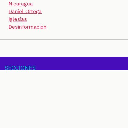
Nicaragua
Daniel Ortega
iglesias
Desinformación
SECCIONES
CONTACTO
ESPECIALES
CHEQUEOS
ZOOM
INVESTIGACIONES
COLOMBIACHECK
SOBRE NOSOTROS
POLÍTICA DE DATOS
PREGUNTAS FRECUENTES
METODOLOGÍA
TÉRMINOS Y CONDICIONES