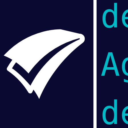
d
A
d