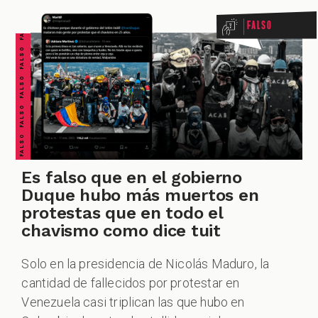
FALSO FALSO FALSO FALSO FALSO FALSO FALSO
Falso
ACIONES
CUESTIONABLE CUESTIONABLE CUESTIONABLE CUESTIONABLE CUESTIONABLE CUESTIONABLE CUESTIONABLE
ECIALES
Es falso que en el gobierno
Duque hubo más muertos en
protestas que en todo el
chavismo como dice tuit
Solo en la presidencia de Nicolás Maduro, la
PODCAST
cantidad de fallecidos por protestar en
Venezuela casi triplican las que hubo en