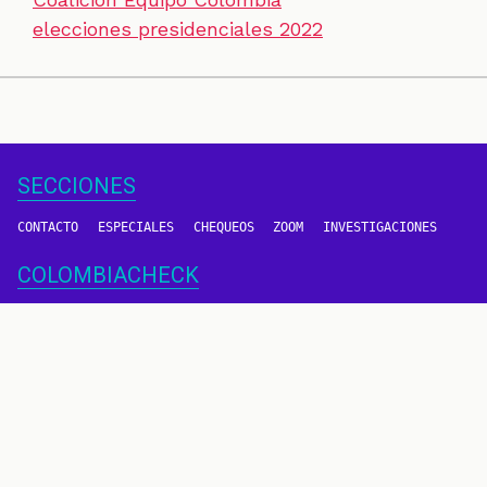
elecciones presidenciales 2022
SECCIONES
CONTACTO
ESPECIALES
CHEQUEOS
ZOOM
INVESTIGACIONES
COLOMBIACHECK
SOBRE NOSOTROS
POLÍTICA DE DATOS
PREGUNTAS FRECUENTES
METODOLOGÍA
TÉRMINOS Y CONDICIONES
Un proyecto de