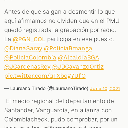
Antes de que salgan a desmentir lo que
aquí afirmamos no olviden que en el PMU
quedó registrada la grabación por radio.
La
participa en ese puesto.
@PGN_COL
@DianaSaray
@PoliciaBmanga
@PoliciaColombia
@AlcaldiaBGA
T
@JCardenasRey
@JDCavanzoOrtiz
pic.twitter.com/qTXbog7UfO
— Laureano Tirado (@LaureanoTirado)
June 10, 2021
El medio regional del departamento de
Santander, Vanguardia, en alianza con
Colombiacheck, pudo comprobar, por un