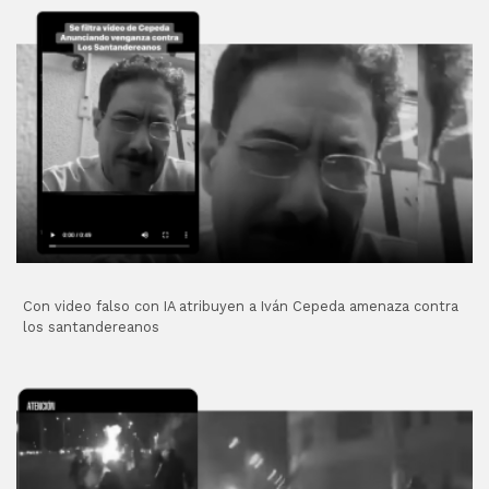
Con video falso con IA atribuyen a Iván Cepeda amenaza contra
los santandereanos