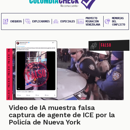
CHEQUEO MÚLTIPLE CHEQUEO MÚLTIPLE CHEQUEO MÚLTIPLE CHEQUEO MÚLTIPLE CHEQUEO MÚLTIPLE CHEQUEO MÚLTIPLE CHEQUEO MÚLTIPLE
20
contenido
principal
UEOS
PROYECTO
MEMORIAS
FALSO FALSO FALSO FALSO FALSO FALSO FALSO
EXPLICADORES
CHEQUEOS
ESPECIALES
MIGRACIÓN
DEL
VENEZOLANA
CONFLICTO
Falso
ONES
Video de IA muestra falsa
captura de agente de ICE por la
Policía de Nueva York