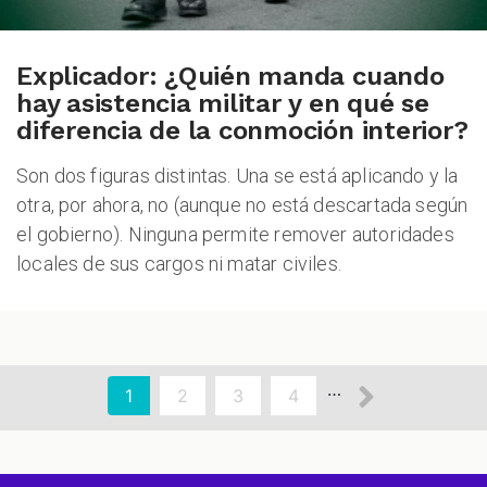
Explicador: ¿Quién manda cuando
hay asistencia militar y en qué se
diferencia de la conmoción interior?
Son dos figuras distintas. Una se está aplicando y la
otra, por ahora, no (aunque no está descartada según
el gobierno). Ninguna permite remover autoridades
locales de sus cargos ni matar civiles.
aginación
Siguien
…
Página
1
Page
2
Page
3
Page
4
actual
página