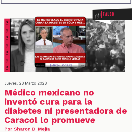
FALSO FALSO FALSO FALSO FALSO FALSO FALSO FALSO
Falso
OS
Jueves, 23 Marzo 2023
Médico mexicano no
inventó cura para la
diabetes ni presentadora de
Caracol lo promueve
Por Sharon D' Mejía