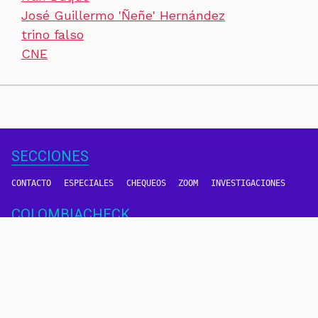
José Guillermo 'Ñeñe' Hernández
trino falso
CNE
SECCIONES
CONTACTO
ESPECIALES
CHEQUEOS
ZOOM
INVESTIGACIONES
COLOMBIACHECK
SOBRE NOSOTROS
POLÍTICA DE DATOS
PREGUNTAS FRECUENTES
METODOLOGÍA
TÉRMINOS Y CONDICIONES
Un proyecto de