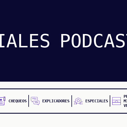
IALES
PODCAS
P
CHEQUEOS
EXPLICADORES
ESPECIALES
M
V