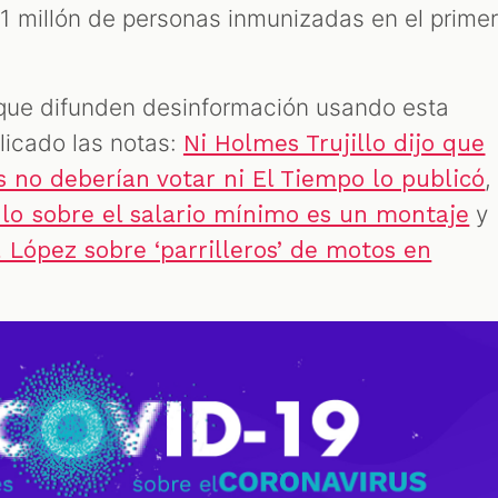
 millón de personas inmunizadas en el prime
 que difunden desinformación usando esta
licado las notas:
Ni Holmes Trujillo dijo que
,
s no deberían votar ni El Tiempo lo publicó
y
lo sobre el salario mínimo es un montaje
 López sobre ‘parrilleros’ de motos en