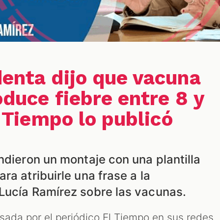
denta dijo que vacuna
oduce fiebre entre 8 y
El Tiempo lo publicó
ndieron un montaje con una plantilla
ra atribuirle una frase a la
Lucía Ramírez sobre las vacunas.
usada por el periódico El Tiempo en sus redes