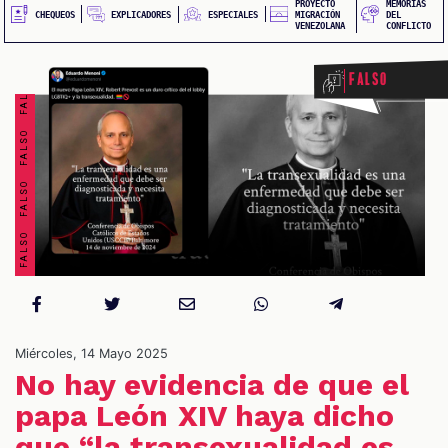
FALSO FALSO FALSO FALSO FALSO FALSO FALSO FALSO
PROYECTO
MEMORIAS
EXPLICADORES
CHEQUEOS
ESPECIALES
MIGRACIÓN
DEL
VENEZOLANA
CONFLICTO
Falso
S
Miércoles, 14 Mayo 2025
No hay evidencia de que el
papa León XIV haya dicho
que “la transexualidad es