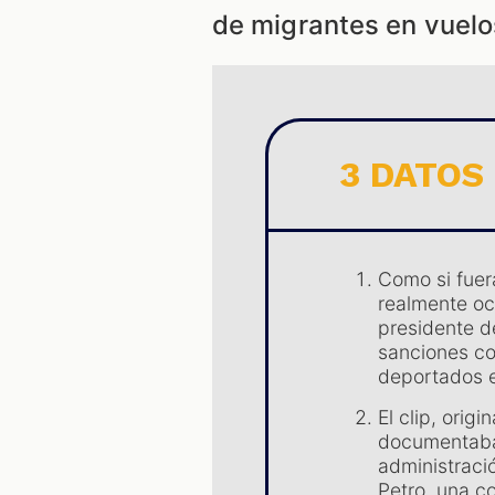
de migrantes en vuelos
3 DATOS
Como si fuera
realmente oc
presidente d
sanciones co
deportados e
El clip, orig
documentaba 
administraci
Petro, una c