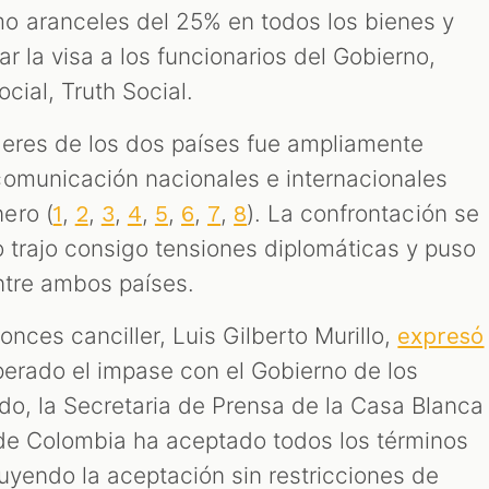
o aranceles del 25% en todos los bienes y
ar la visa a los funcionarios del Gobierno,
cial, Truth Social.
íderes de los dos países fue ampliamente
comunicación nacionales e internacionales
ero (
,
,
,
,
,
,
,
). La confrontación se
1
2
3
4
5
6
7
8
o trajo consigo tensiones diplomáticas y puso
entre ambos países.
onces canciller, Luis Gilberto Murillo,
expresó
perado el impase con el Gobierno de los
ado, la Secretaria de Prensa de la Casa Blanca
de Colombia ha aceptado todos los términos
uyendo la aceptación sin restricciones de