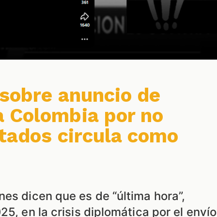
 sobre anuncio de
 Colombia por no
rtados circula como
es dicen que es de “última hora”,
25, en la crisis diplomática por el envío