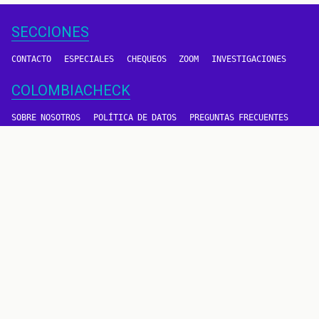
SECCIONES
CONTACTO
ESPECIALES
CHEQUEOS
ZOOM
INVESTIGACIONES
COLOMBIACHECK
SOBRE NOSOTROS
POLÍTICA DE DATOS
PREGUNTAS FRECUENTES
METODOLOGÍA
TÉRMINOS Y CONDICIONES
Un proyecto de
CONTÁCTANOS
METODOLOGÍA
2016 - 2026 © Derechos reservados