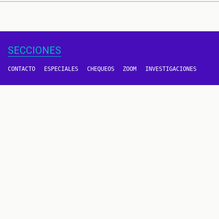
SECCIONES
CONTACTO
ESPECIALES
CHEQUEOS
ZOOM
INVESTIGACIONES
COLOMBIACHECK
SOBRE NOSOTROS
POLÍTICA DE DATOS
PREGUNTAS FRECUENTES
METODOLOGÍA
TÉRMINOS Y CONDICIONES
Un proyecto de
CONTÁCTANOS
METODOLOGÍA