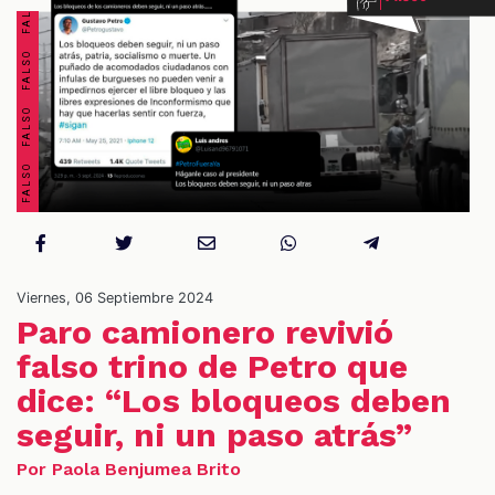
OS
Viernes, 06 Septiembre 2024
Paro camionero revivió
falso trino de Petro que
dice: “Los bloqueos deben
seguir, ni un paso atrás”
Por Paola Benjumea Brito