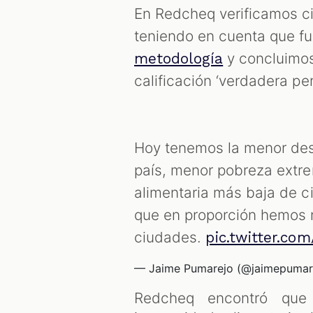
En Redcheq verificamos ci
teniendo en cuenta que f
y concluimos
metodología
calificación ‘verdadera pe
Hoy tenemos la menor desi
país, menor pobreza extre
alimentaria más baja de c
que en proporción hemos r
ciudades.
pic.twitter.c
— Jaime Pumarejo (@jaimepumar
Redcheq encontró que