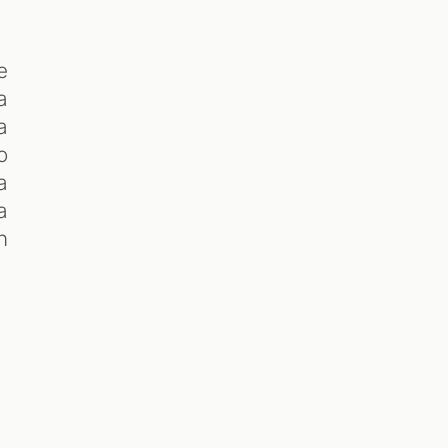
e
a
a
o
a
a
n