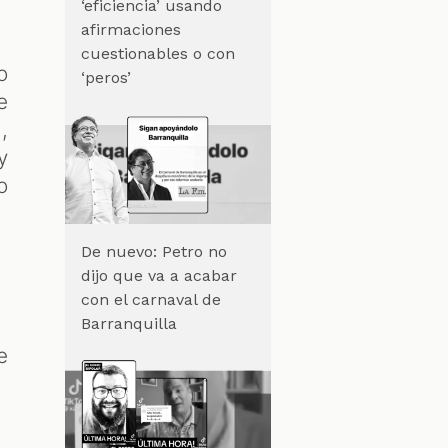
‘eficiencia’ usando
afirmaciones
cuestionables o con
o
‘peros’
e
,
y
o
De nuevo: Petro no
dijo que va a acabar
con el carnaval de
Barranquilla
e