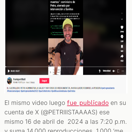
El mismo video luego
en su
fue publicado
cuenta de X (@PETRIIISTAAAAS) ese
mismo 16 de abril de 2024 a las 7:20 p.m.
y suma 14.000 reproducciones, 1.000 ‘me