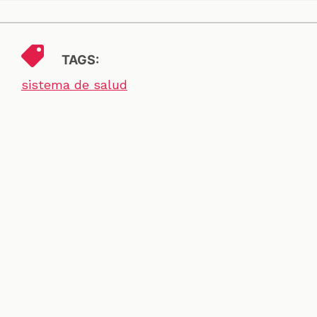
TAGS:
sistema de salud
SECCIONES
CONTACTO
ESPECIALES
CHEQUEOS
ZOOM
INVESTIGACIONES
COLOMBIACHECK
SOBRE NOSOTROS
POLÍTICA DE DATOS
PREGUNTAS FRECUENTES
METODOLOGÍA
TÉRMINOS Y CONDICIONES