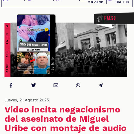
FALSO FALSO FALSO FALSO FALSO FALSO FALSO FALSO
VENEZOLANA
CONFLICTO
Falso
OS
Jueves, 21 Agosto 2025
Video incita negacionismo
del asesinato de Miguel
Uribe con montaje de audio