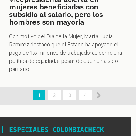
mujeres beneficiadas con
subsidio al salario, pero los
hombres son mayoría
Con motivo del Día de la Mujer, Marta Lucía
Ramírez destacó que el Estado ha apoyado el
pago de 1,5 millones de trabajadoras como una
política de equidad, a pesar de que no ha sido
paritario.
aginación
Siguient
Página
1
Page
2
Page
3
Page
4
actual
página
ESPECIALES COLOMBIACHECK