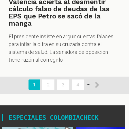
Valencia acierta al desmentir
cálculo falso de deudas de las
EPS que Petro se sacó de la
manga
El presidente insiste en argüir cuentas falaces
para inflar la cifra en su cruzada contra el
sistema de salud. La senadora de oposición
tiene razón al corregirlo.
aginación
Siguien
…
Página
1
Page
2
Page
3
Page
4
actual
página
ESPECIALES COLOMBIACHECK