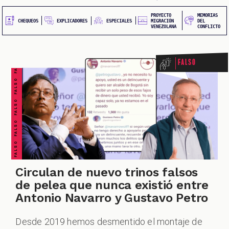
20
principal
QUEOS
PROYECTO
MEMORIAS
FALSO FALSO FALSO FALSO FALSO FALSO FALSO
EXPLICADORES
CHEQUEOS
ESPECIALES
MIGRACIÓN
DEL
VENEZOLANA
CONFLICTO
Falso
IONES
Circulan de nuevo trinos falsos
de pelea que nunca existió entre
Antonio Navarro y Gustavo Petro
Desde 2019 hemos desmentido el montaje de