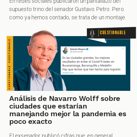
En redes sociales publicaron un pantallazo del
supuesto trino del senador Gustavo Petro. Pero
como ya hemos contado, se trata de un montaje.
Cuestionable
Análisis de Navarro Wolff sobre
ciudades que estarían
manejando mejor la pandemia es
poco exacto
El exsenador publicó cifras que, en general,