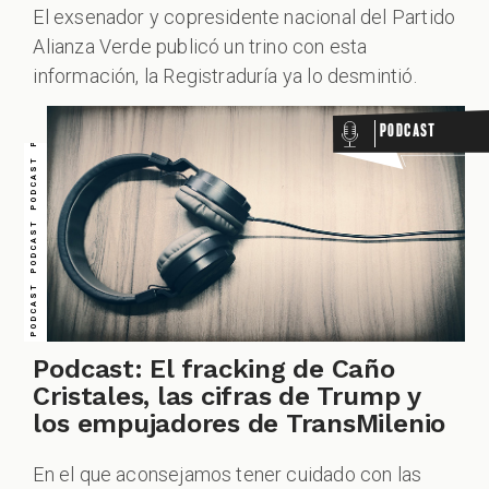
VERDADERO PERO... VERDADERO PERO... VERDADERO PERO... VERDADERO PERO... VERDADERO PERO... VERDADERO PERO... VERDADERO PERO...
PODCAST PODCAST PODCAST PODCAST PODCAST PODCAST PODCAST
El exsenador y copresidente nacional del Partido
Alianza Verde publicó un trino con esta
información, la Registraduría ya lo desmintió.
Podcast
Podcast: El fracking de Caño
Cristales, las cifras de Trump y
los empujadores de TransMilenio
En el que aconsejamos tener cuidado con las