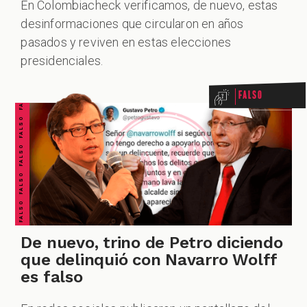
ZOOM
En Colombiacheck verificamos, de nuevo, estas
desinformaciones que circularon en años
FALSO FALSO FALSO FALSO FALSO FALSO FALSO
pasados y reviven en estas elecciones
presidenciales.
Falso
CUESTIONABLE CUESTIONABLE CUESTIONABLE CUESTIONABLE CUESTIONABLE CUESTIONABLE CUESTIONABLE
De nuevo, trino de Petro diciendo
que delinquió con Navarro Wolff
es falso