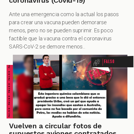
coronavirus (Covid-19)
Ante una emergencia como la actual los pasos
para crear una vacuna pueden demorarse
menos, pero no se pueden suprimir. Es poco
FALSO FALSO FALSO FALSO FALSO FALSO FALSO
factible que la vacuna contra el coronavirus
SARS-CoV-2 se demore menos...
Falso
Vuelven a circular fotos de
supuestos aviones contratados