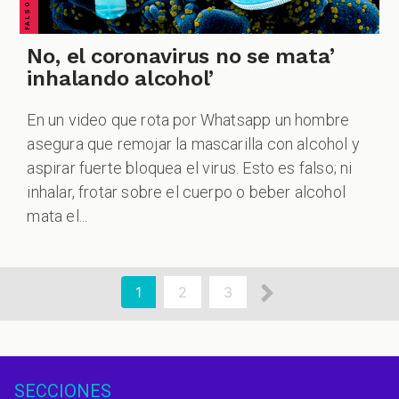
No, el coronavirus no se mata’
inhalando alcohol’
En un video que rota por Whatsapp un hombre
asegura que remojar la mascarilla con alcohol y
aspirar fuerte bloquea el virus. Esto es falso; ni
inhalar, frotar sobre el cuerpo o beber alcohol
mata el...
aginación
Siguiente
Página
1
Page
2
Page
3
actual
página
SECCIONES