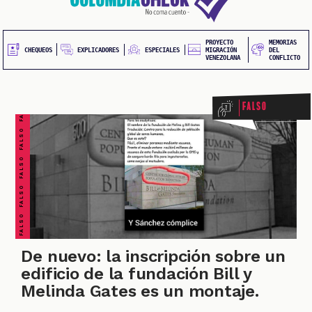
20
contenido
principal
UEOS
PROYECTO
MEMORIAS
FALSO FALSO FALSO FALSO FALSO FALSO FALSO
EXPLICADORES
CHEQUEOS
ESPECIALES
MIGRACIÓN
DEL
VENEZOLANA
CONFLICTO
Falso
ONES
De nuevo: la inscripción sobre un
edificio de la fundación Bill y
Melinda Gates es un montaje.