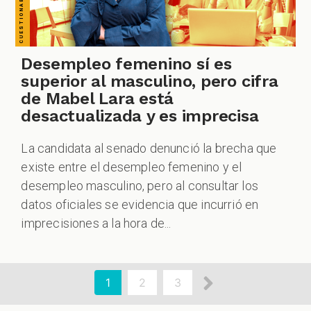
Desempleo femenino sí es
superior al masculino, pero cifra
de Mabel Lara está
desactualizada y es imprecisa
La candidata al senado denunció la brecha que
existe entre el desempleo femenino y el
desempleo masculino, pero al consultar los
datos oficiales se evidencia que incurrió en
imprecisiones a la hora de...
aginación
Siguiente
Página
1
Page
2
Page
3
actual