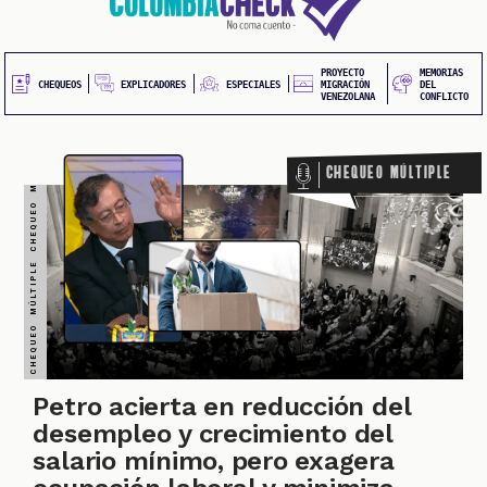
20
contenido
principal
UEOS
PROYECTO
MEMORIAS
EXPLICADORES
CHEQUEOS
ESPECIALES
MIGRACIÓN
DEL
VENEZOLANA
CONFLICTO
Chequeo Múltiple
ONES
Petro acierta en reducción del
desempleo y crecimiento del
salario mínimo, pero exagera