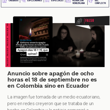
QUEOS
FALSO FALSO FALSO FALSO FALSO FALSO FALSO
EXPLICADORES
CHEQUEOS
ESPECIALES
MIGRACIÓN
DEL
VENEZOLANA
CONFLICTO
Falso
IONES
Anuncio sobre apagón de ocho
horas el 18 de septiembre no es
en Colombia sino en Ecuador
IALES
La imagen fue tomada de un medio ecuatoriano,
pero en redes creyeron que se trataba de un