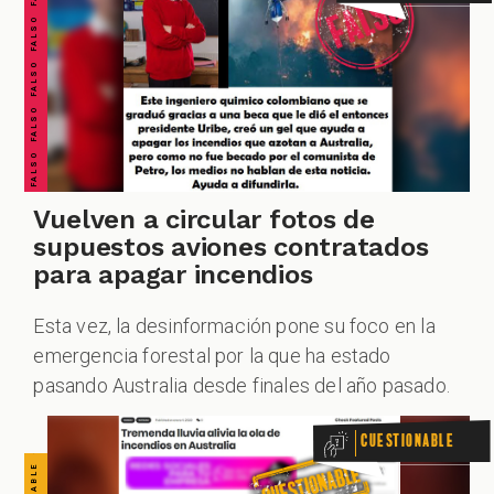
FALSO FALSO FALSO FALSO FALSO FALSO FALSO
GACIONES
CUESTIONABLE CUESTIONABLE CUESTIONABLE CUESTIONABLE CUESTIONABLE CUESTIONABLE CUESTIONABLE
PECIALES
Vuelven a circular fotos de
supuestos aviones contratados
PODCAST
para apagar incendios
Esta vez, la desinformación pone su foco en la
emergencia forestal por la que ha estado
pasando Australia desde finales del año pasado.
ZOOM
Cuestionable