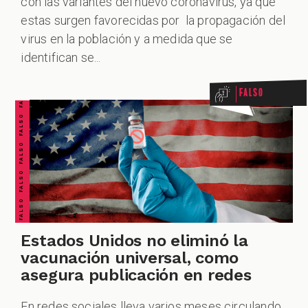
con las variantes del nuevo coronavirus, ya que
CHEQUEO MÚLTIPLE CHEQUEO MÚLTIPLE CHEQUEO MÚLTIPLE CHEQUEO MÚLTIPLE CHEQUEO MÚLTIPLE CHEQUEO MÚLTIPLE CHEQUEO MÚLTIPLE
estas surgen favorecidas por la propagación del
FALSO FALSO FALSO FALSO FALSO FALSO FALSO
virus en la población y a medida que se
identifican se...
Falso
Estados Unidos no eliminó la
vacunación universal, como
asegura publicación en redes
En redes sociales lleva varios meses circulando