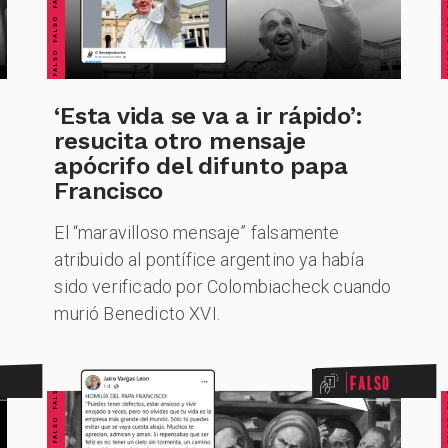
‘Esta vida se va a ir rápido’:
resucita otro mensaje
apócrifo del difunto papa
Francisco
El “maravilloso mensaje” falsamente
atribuido al pontífice argentino ya había
sido verificado por Colombiacheck cuando
murió Benedicto XVI.
FALSO FALSO FALSO FALSO FALSO FALSO FALSO
FALSO FALSO FALSO F
Falso