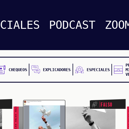
ECIALES
PODCAST
ZOO
P
CHEQUEOS
EXPLICADORES
ESPECIALES
M
V
FALSO FALSO FALSO FALSO FALSO FALSO FALSO
FALSO FALSO FALSO F
Falso