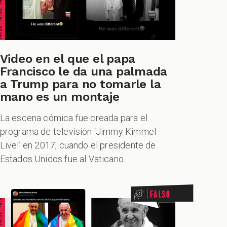
Video en el que el papa
Francisco le da una palmada
a Trump para no tomarle la
mano es un montaje
La escena cómica fue creada para el
programa de televisión ‘Jimmy Kimmel
Live!’ en 2017, cuando el presidente de
Estados Unidos fue al Vaticano.
ALSO FALSO FALSO FALSO
Falso