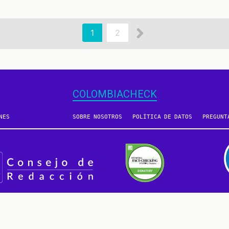
Siguiente
Página
1
Page
2
actual
página
COLOMBIACHECK
NES
SOBRE NOSOTROS
POLÍTICA DE DATOS
PREGUNT
2016 - 2026 © Derechos reservados