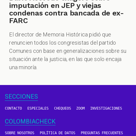
imputación en JEP y viejas
condenas contra bancada de ex-
FARC
El director de Memoria Histórica pidió que
renuncien todos los congresistas del partido
Comunes con base en generalizaciones sobre su
situación ante la justicia, en las que solo encaja
una minoría.
SECCIONES
CONTACTO
ESPECIALES
CHEQUEOS
ZOOM
INVESTIGACIONES
COLOMBIACHECK
SOBRE NOSOTROS
POLÍTICA DE DATOS
PREGUNTAS FRECUENTES