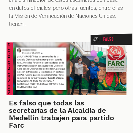
en datos oficiales, pero otras fuentes, entre ellas
CHEQUEO MÚLTIPLE CHEQUEO MÚLTIPLE CHEQUEO MÚLTIPLE CHEQUEO MÚLTIPLE CHEQUEO MÚLTIPLE CHEQUEO MÚLTIPLE CHEQUEO MÚLTIPLE
FALSO FALSO FALSO FALSO FALSO FALSO FALSO
la Misión de Verificación de Naciones Unidas,
tienen...
Falso
Es falso que todas las
secretarías de la Alcaldía de
Medellín trabajen para partido
Farc