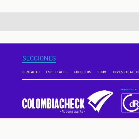
aginación
SECCIONES
CONTACTO
ESPECIALES
CHEQUEOS
ZOOM
INVESTIGACIO
Un proyecto de