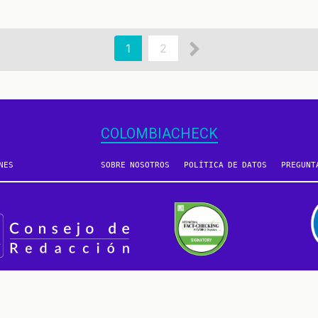
Siguiente
Página
1
Page
2
actual
página
COLOMBIACHECK
NES
SOBRE NOSOTROS
POLÍTICA DE DATOS
PREGUNT