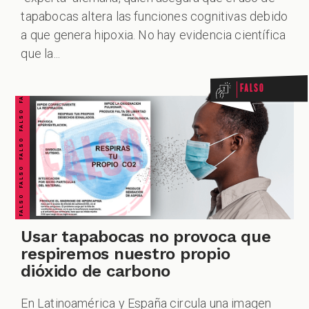
CHEQUEO MÚLTIPLE CHEQUEO MÚLTIPLE CHEQUEO MÚLTIPLE CHEQUEO MÚLTIPLE CHEQUEO MÚLTIPLE CHEQUEO MÚLTIPLE CHEQUEO MÚLTIPLE
tapabocas altera las funciones cognitivas debido
FALSO FALSO FALSO FALSO FALSO FALSO FALSO
a que genera hipoxia. No hay evidencia científica
que la...
Falso
Usar tapabocas no provoca que
respiremos nuestro propio
dióxido de carbono
En Latinoamérica y España circula una imagen