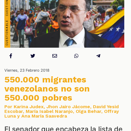
OS
Viernes, 23 Febrero 2018
550.000 migrantes
venezolanos no son
550.000 pobres
ES
Por Karina Judex, Jhon Jairo Jácome, David Yesid
Escobar, María Isabel Naranjo, Olga Behar, Offray
Luna y Ana María Saavedra
El senador que encabeza la lista de