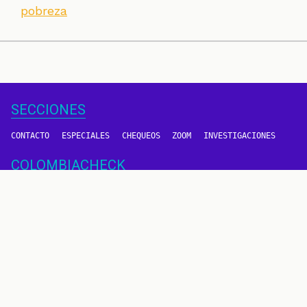
pobreza
SECCIONES
CONTACTO
ESPECIALES
CHEQUEOS
ZOOM
INVESTIGACIONES
COLOMBIACHECK
SOBRE NOSOTROS
POLÍTICA DE DATOS
PREGUNTAS FRECUENTES
METODOLOGÍA
TÉRMINOS Y CONDICIONES
Un proyecto de