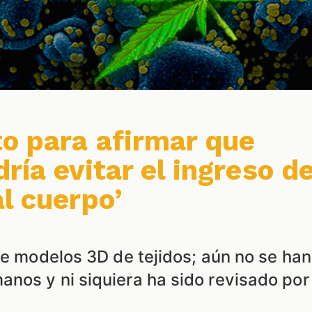
o para afirmar que
ría evitar el ingreso d
l cuerpo’
re modelos 3D de tejidos; aún no se han
nos y ni siquiera ha sido revisado por